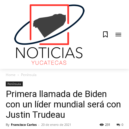
0
Home
Península
Península
Primera llamada de Biden
con un líder mundial será con
Justin Trudeau
By
Francisco Carlos
-
20 de enero de 2021
231
0