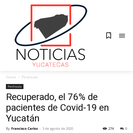
0
Home
Península
Península
Recuperado, el 76% de
pacientes de Covid-19 en
Yucatán
By
Francisco Carlos
-
3 de agosto de 2020
274
0