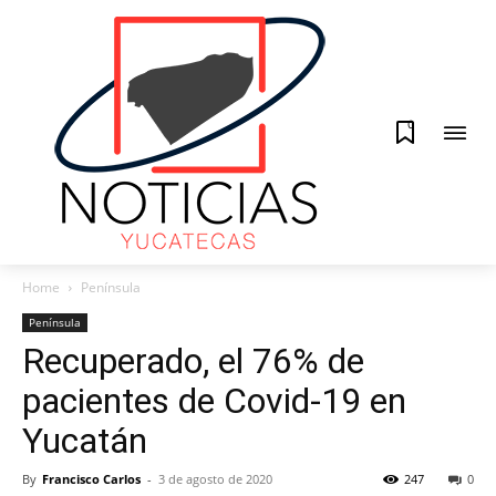
0
Home
Península
Península
Recuperado, el 76% de
pacientes de Covid-19 en
Yucatán
By
Francisco Carlos
-
3 de agosto de 2020
247
0