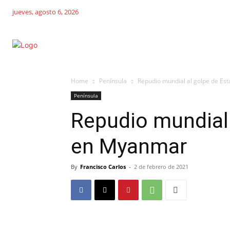
jueves, agosto 6, 2026
Home
Península
Repudio mundial al golpe de E
Península
Repudio mundial 
en Myanmar
By
Francisco Carlos
-
2 de febrero de 2021