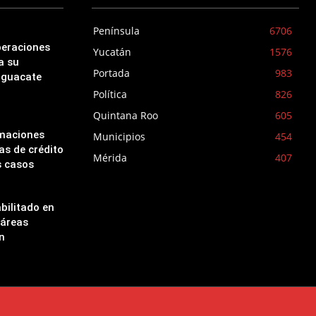
Península
6706
peraciones
Yucatán
1576
a su
Portada
983
aguacate
Política
826
Quintana Roo
605
amaciones
Municipios
454
as de crédito
Mérida
407
s casos
bilitado en
 áreas
n