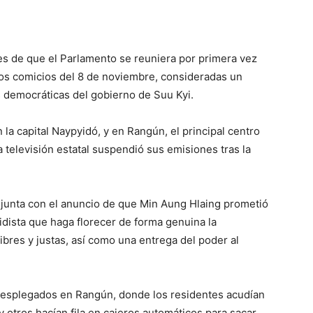
es de que el Parlamento se reuniera por primera vez
los comicios del 8 de noviembre, consideradas un
s democráticas del gobierno de Suu Kyi.
 la capital Naypyidó, y en Rangún, el principal centro
a televisión estatal suspendió sus emisiones tras la
a junta con el anuncio de que Min Aung Hlaing prometió
idista que haga florecer de forma genuina la
ibres y justas, así como una entrega del poder al
 desplegados en Rangún, donde los residentes acudían
 otros hacían fila en cajeros automáticos para sacar