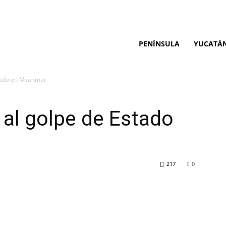
PENÍNSULA
YUCATÁ
stado en Myanmar
al golpe de Estado
217
0