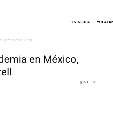
PENÍNSULA
YUCATÁ
o, afirma López-Gatell
ndemia en México,
ell
223
0