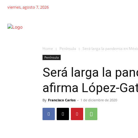
viernes, agosto 7, 2026
Home
Península
Será larga la pandemia en Méxic
Península
Será larga la pa
afirma López-Gat
By
Francisco Carlos
-
1 de diciembre de 2020