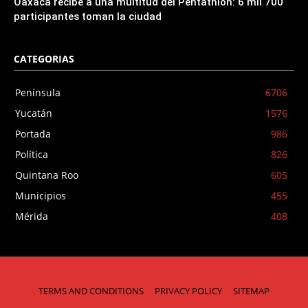
Oaxaca recibe a una multitud del Pentathlón: 6 mil 700
participantes toman la ciudad
CATEGORIAS
Península
6706
Yucatán
1576
Portada
986
Política
826
Quintana Roo
605
Municipios
455
Mérida
408
TERMS AND CONDITIONS
PRIVACY POLICY
SITEMAP