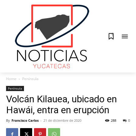
0
Home
Península
Península
Volcán Kilauea, ubicado en
Hawái, entra en erupción
By
Francisco Carlos
-
21 de diciembre de 2020
288
0