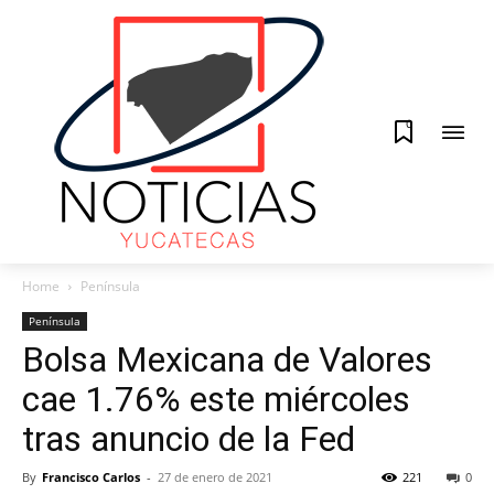
0
Home
Península
Península
Bolsa Mexicana de Valores
cae 1.76% este miércoles
tras anuncio de la Fed
By
Francisco Carlos
-
27 de enero de 2021
221
0