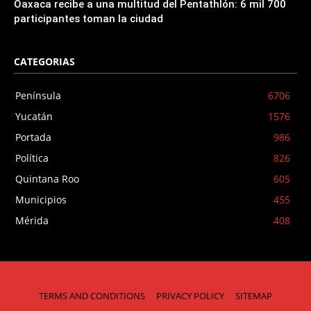
Oaxaca recibe a una multitud del Pentathlón: 6 mil 700
participantes toman la ciudad
CATEGORIAS
Península
6706
Yucatán
1576
Portada
986
Política
826
Quintana Roo
605
Municipios
455
Mérida
408
TERMS AND CONDITIONS
PRIVACY POLICY
SITEMAP