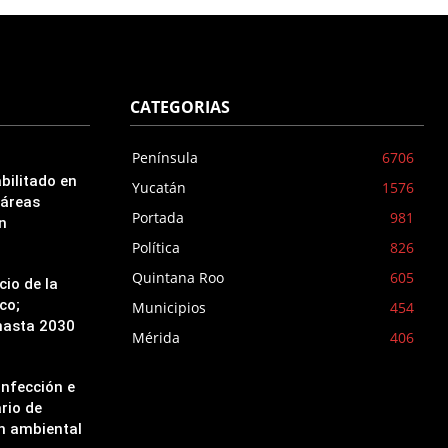
CATEGORIAS
Península
6706
bilitado en
Yucatán
1576
 áreas
Portada
981
n
Política
826
Quintana Roo
605
cio de la
co;
Municipios
454
hasta 2030
Mérida
406
infección e
ario de
ón ambiental