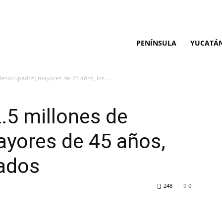
PENÍNSULA
YUCATÁ
desocupados; mayores de 45 años, los...
.5 millones de
yores de 45 años,
cados
248
0