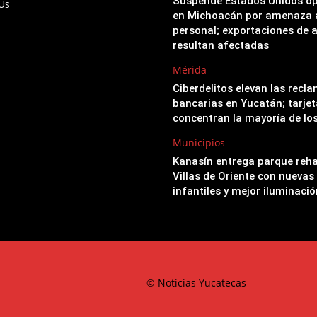
Suspende Estados Unidos o
 Us
en Michoacán por amenaza 
personal; exportaciones de 
resultan afectadas
Mérida
Ciberdelitos elevan las recl
bancarias en Yucatán; tarjet
concentran la mayoría de lo
Municipios
Kanasín entrega parque reha
Villas de Oriente con nuevas
infantiles y mejor iluminació
© Noticias Yucatecas