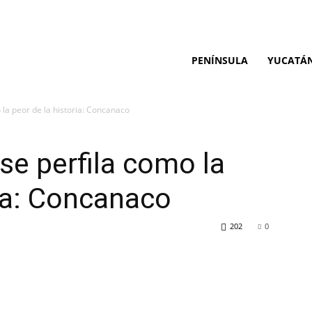
PENÍNSULA
YUCATÁ
 la peor de la historia: Concanaco
se perfila como la
ria: Concanaco
202
0