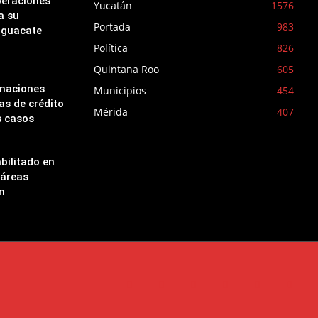
peraciones
Yucatán
1576
a su
Portada
983
aguacate
Política
826
Quintana Roo
605
amaciones
Municipios
454
as de crédito
Mérida
407
s casos
bilitado en
 áreas
n